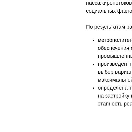
пассажиропотоков
социальных факто
По результатам р
метрополитен
обеспечения 
промышленным
произведён п
выбор вариан
максимальной
определена т
на застройку
этапность ре
определены 
территорий п
подготовлены