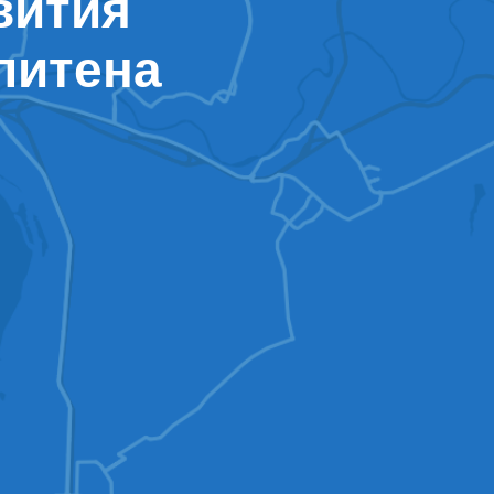
вития
литена