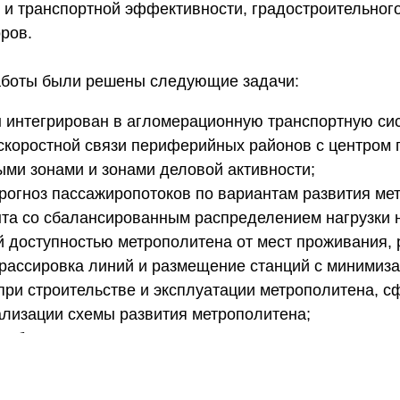
 и транспортной эффективности, градостроительног
ров.
аботы были решены следующие задачи:
 интегрирован в агломерационную транспортную си
скоростной связи периферийных районов с центром 
и зонами и зонами деловой активности;
рогноз пассажиропотоков по вариантам развития ме
та со сбалансированным распределением нагрузки н
 доступностью метрополитена от мест проживания, 
рассировка линий и размещение станций с минимиз
 при строительстве и эксплуатации метрополитена, 
ализации схемы развития метрополитена;
и обоснованы границы площадок для последующего
од объекты метрополитена (вестибюли, электродепо и
 предложения по корректировке Схемы территориал