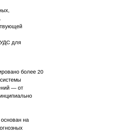
ных,
.
ествующей
 УДС для
ировано более 20
 системы
ений — от
ринципиально
 основан на
рогнозных