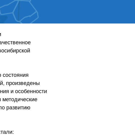
и
ачественное
восибирской
о состояния
й, произведены
ния и особенности
ы методические
по развитию
тали: