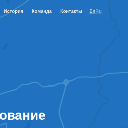
История
Команда
Контакты
En
Ru
нование