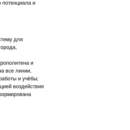
о потенциала и
стему для
города,
трополитена и
а все линии,
работы и учёбы;
ацией воздействия
сформирована
 резервирования
 пр.);
ьного