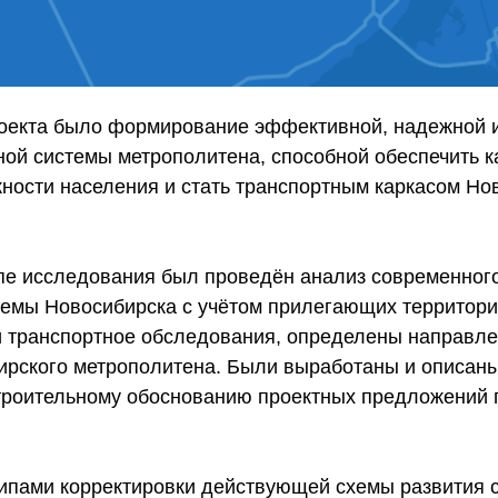
оекта было формирование эффективной, надежной 
ной системы метрополитена, способной обеспечить к
ности населения и стать транспортным каркасом Но
пе исследования был проведён анализ современног
темы Новосибирска с учётом прилегающих территори
и транспортное обследования, определены направле
ирского метрополитена. Были выработаны и описан
троительному обоснованию проектных предложений 
пами корректировки действующей схемы развития с